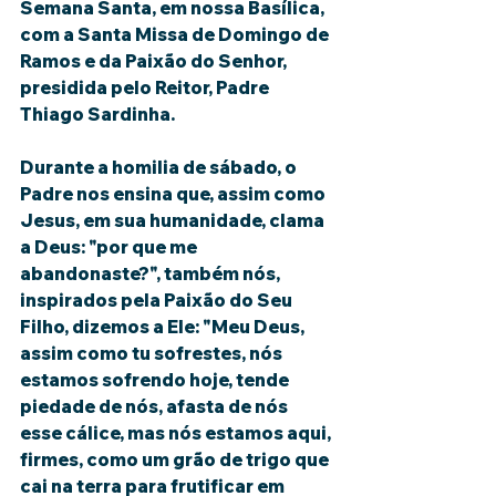
Semana Santa, em nossa Basílica, 
com a Santa Missa de Domingo de 
Ramos e da Paixão do Senhor, 
presidida pelo Reitor, Padre 
Thiago Sardinha.
Durante a homilia de sábado, o 
Padre nos ensina que, assim como 
Jesus, em sua humanidade, clama 
a Deus: "por que me 
abandonaste?", também nós, 
inspirados pela Paixão do Seu 
Filho, dizemos a Ele: "Meu Deus, 
assim como tu sofrestes, nós 
estamos sofrendo hoje, tende 
piedade de nós, afasta de nós 
esse cálice, mas nós estamos aqui, 
firmes, como um grão de trigo que 
cai na terra para frutificar em 