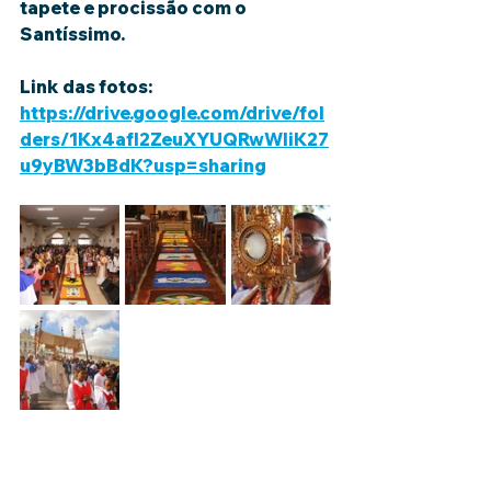
tapete e procissão com o 
Santíssimo.
Link das fotos: 
https://drive.google.com/drive/fol
ders/1Kx4afI2ZeuXYUQRwWliK27
u9yBW3bBdK?usp=sharing