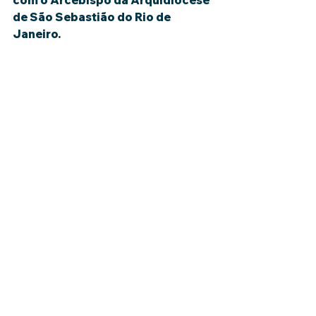
com o Arcebispo da Arquidiocese 
de São Sebastião do Rio de 
Janeiro.
#Noticias