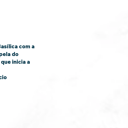
asílica com a 
pela do 
ue inicia a 
cio 