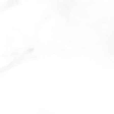
2º Fim de Semana do
1º F
Arraiá Basílica da Penha
Arra
2024
202