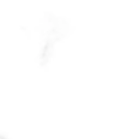
2º Fim de Semana do
1º F
Arraiá Basílica da Penha
Arra
2024
202