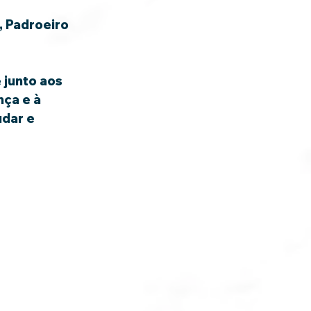
ça e à 
dar e 