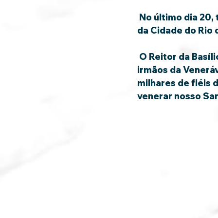
 No último dia 20, tivemos a tradicional Procissão de São Sebastião, Padroeiro 
da Cidade do Rio 
 O Reitor da Basílica da Penha, Pe. Thiago Sardinha esteve presente junto aos 
irmãos da Veneráv
milhares de fiéis
venerar nosso San