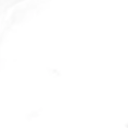
3º Fim de Semana do
Arraiá Basílica da Penha
2024