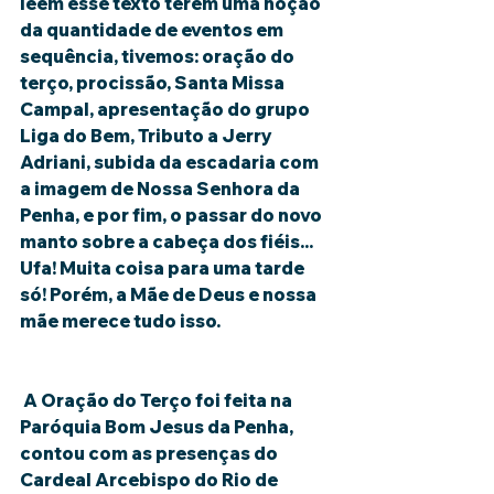
leem esse texto terem uma noção 
da quantidade de eventos em 
sequência, tivemos: oração do 
terço, procissão, Santa Missa 
Campal, apresentação do grupo 
Liga do Bem, Tributo a Jerry 
Adriani, subida da escadaria com 
a imagem de Nossa Senhora da 
Penha, e por fim, o passar do novo 
manto sobre a cabeça dos fiéis... 
Ufa! Muita coisa para uma tarde 
só! Porém, a Mãe de Deus e nossa 
mãe merece tudo isso.
 A Oração do Terço foi feita na 
Paróquia Bom Jesus da Penha, 
contou com as presenças do 
Cardeal Arcebispo do Rio de 