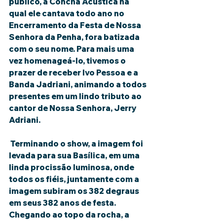
público, a Concha Acústica na 
qual ele cantava todo ano no 
Encerramento da Festa de Nossa 
Senhora da Penha, fora batizada 
com o seu nome. Para mais uma 
vez homenageá-lo, tivemos o 
prazer de receber Ivo Pessoa e a 
Banda Jadriani, animando a todos 
presentes em um lindo tributo ao 
cantor de Nossa Senhora, Jerry 
Adriani.
 Terminando o show, a imagem foi 
levada para sua Basílica, em uma 
linda procissão luminosa, onde 
todos os fiéis, juntamente com a 
imagem subiram os 382 degraus 
em seus 382 anos de festa. 
Chegando ao topo da rocha, a 