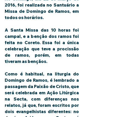
2016, foi realizada no Santuário a 
Missa de Domingo de Ramos, em 
todos os horários.
A Santa Missa das 10 horas foi 
campal, e a benção dos ramos foi 
feita no Coreto. Essa foi a única 
celebração que teve a procissão 
de ramos, porém, em todas 
tiveram as bençãos.
Como é habitual, na liturgia do 
Domingo de Ramos, é lembrado a 
passagem da Paixão de Cristo, que 
será celebrada em Ação Litúrgica 
na Secta, com diferenças nos 
relatos, já que, foram escritos por 
dois evangelhistas diferentes: no 